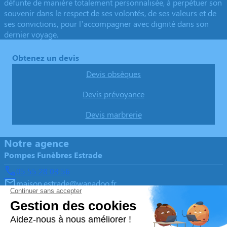
défunte de manière totalement personnalisée, à perpétuer son
souvenir dans le respect de ses volontés, de ses valeurs et de
ses convictions, pour l’accompagner avec dignité dans son
dernier voyage.
Obtenez un devis
Devis obsèques
Devis prévoyance
Devis marbrerie
Notre agence
Pompes Funèbres Estrade
05 55 28 03 56
maison.estrade@wanadoo.fr
1 Avenue Charles de Gaulle - 19400 - Argentat-sur-
Dordogne
4.9/5 - 133 avis