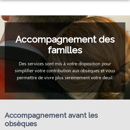
NOS SERVICES
NOTRE AGENCE
ORGANISER DES OBSÈQUES
NOTRE CHAMBRE FUNERAIRE
Accompagnement des
PRÉVOIR SES OBSÈQUES
NOTRE HISTOIRE
familles
ESPACES HOMMAGES
MONUMENTS FUNÉRAIRES
Des services sont mis à votre disposition pour
SERVICES AUX FAMILLES
simplifier votre contribution aux obsèques et vous
permettre de vivre plus sereinement votre deuil.
Accompagnement avant les
obsèques