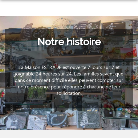
Aller
au
NOS SERVICES
contenu
NOTRE AGENCE
ORGANISER DES OBSÈQUES
NOTRE CHAMBRE FUNERAIRE
Notre histoire
PRÉVOIR SES OBSÈQUES
NOTRE HISTOIRE
ESPACES HOMMAGES
MONUMENTS FUNÉRAIRES
La Maison ESTRADE est ouverte 7 jours sur 7 et
SERVICES AUX FAMILLES
joignable 24 heures sur 24. Les familles savent que
dans ce moment difficile elles peuvent compter sur
notre présence pour répondre à chacune de leur
sollicitation.