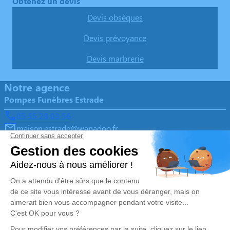
Obtenez un devis
Devis obsèques
Devis prévoyance
Devis marbrerie
Notre agence
Pompes Funèbres Estrade
05 55 28 03 56
maison.estrade@wanadoo.fr
1 Avenue Charles de Gaulle – 19400 – Argentat-sur-
Dordogne
4.9/5 – 133 avis
Nos Services
Liens utiles
Organiser des obsèques
Avis de décès
Monuments funéraires
Demande de rendez-vous en
agence
Services aux familles