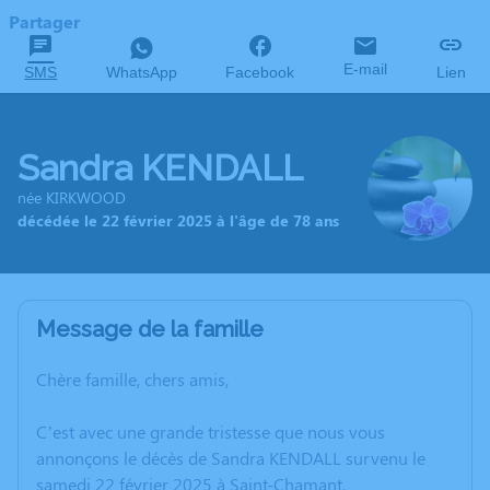
Partager
E-mail
SMS
WhatsApp
Facebook
Lien
Sandra KENDALL
née KIRKWOOD
décédée le 22 février 2025 à l'âge de 78 ans
Message de la famille
Chère famille, chers amis,
C’est avec une grande tristesse que nous vous
annonçons le décès de Sandra KENDALL survenu le
samedi 22 février 2025 à Saint-Chamant.