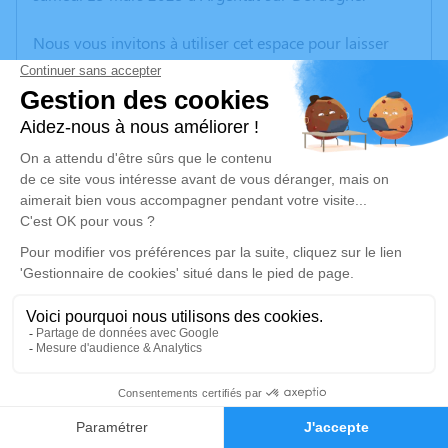
Nous vous invitons à utiliser cet espace pour laisser
vos condoléances, partager des photos souvenirs, une
anecdote ou exprimer vos pensées à travers des
poèmes ou des textes. Cet endroit est un lieu
d'expression dédié à honorer la mémoire de Roger
FOURNIER.
Je rends hommage
Cérémonie religieuse
mardi 18 mars 2025 à 14h30
Église Saint-Pierre d'Argentat
place de l'église
19400 Argentat
1
Faire-part
Hommages
Je rends hommage