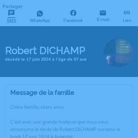
Partager
E-mail
SMS
WhatsApp
Facebook
Lien
Robert DICHAMP
décédé le 17 juin 2024 à l'âge de 97 ans
Message de la famille
Chère famille, chers amis,
C’est avec une grande tristesse que nous vous
annonçons le décès de Robert DICHAMP survenu le
lundi 17 juin 2024 à Argentat.