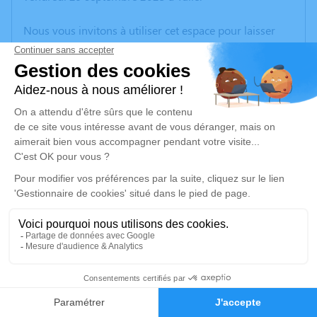
Nous vous invitons à utiliser cet espace pour laisser
vos condoléances, partager des photos souvenirs, une
anecdote ou exprimer vos pensées à travers des
poèmes ou des textes. Cet endroit est un lieu
d'expression dédié à honorer la mémoire de Paulette
CHATAUR.
Un service de plantation d’arbre hommage est
disponible ici
.
Je rends hommage
Cérémonie religieuse
mardi 03 octobre 2023 à 16h00
2
Église Saint-Pierre de Champagnac-la-Prune
19320 Champagnac-la-Prune
Faire-part
Hommages