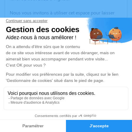
Nous vous invitons à utiliser cet espace pour laisser
vos condoléances, partager des photos souvenirs, une
anecdote ou exprimer vos pensées à travers des
poèmes ou des textes. Cet endroit est un lieu
d'expression dédié à honorer la mémoire de Nicolle
PREVOT.
Un service de plantation d’arbre hommage est
disponible ici
.
Je rends hommage
Cérémonie religieuse
vendredi 05 août 2022 à 10h00
8
Église de Saint-Bonnet-Elvert
19380 Saint-Bonnet-Elvert
Faire-part
Hommages