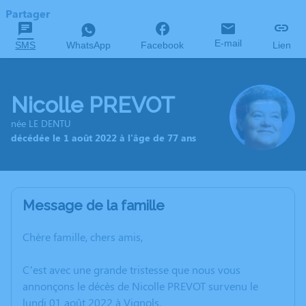
Partager
E-mail
SMS
WhatsApp
Facebook
Lien
Nicolle PREVOT
née LE DENTU
décédée le 1 août 2022 à l'âge de 77 ans
Message de la famille
Chère famille, chers amis,
C’est avec une grande tristesse que nous vous
annonçons le décès de Nicolle PREVOT survenu le
lundi 01 août 2022 à Vignols.