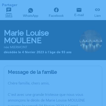
Partager
E-mail
SMS
WhatsApp
Facebook
Lien
Marie Louise
MOULENE
née MIERMONT
décédée le 4 février 2023 à l'âge de 93 ans
Message de la famille
Chère famille, chers amis,
C’est avec une grande tristesse que nous vous
annonçons le décès de Marie Louise MOULENE
survenu le samedi 04 février 2023 à Cornil.