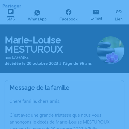
Partager
E-mail
SMS
WhatsApp
Facebook
Lien
Marie-Louise
MESTUROUX
née LAFFAIRE
décédée le 20 octobre 2023 à l'âge de 96 ans
Message de la famille
Chère famille, chers amis,
C’est avec une grande tristesse que nous vous
annonçons le décès de Marie-Louise MESTUROUX
survenu le vendredi 20 octobre 2023 à Tulle.