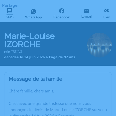
Partager
E-mail
SMS
WhatsApp
Facebook
Lien
Marie-Louise
IZORCHE
née TREINS
décédée le 14 juin 2026 à l'âge de 92 ans
Message de la famille
Chère famille, chers amis,
C’est avec une grande tristesse que nous vous
annonçons le décès de Marie-Louise IZORCHE survenu
le dimanche 14 juin 2026 à Beauvais.