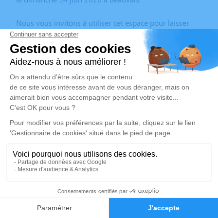
Nous vous invitons à utiliser cet espace pour laisser
vos condoléances, partager des photos souvenirs, une
anecdote ou exprimer vos pensées à travers des
poèmes ou des textes. Cet endroit est un lieu
d'expression dédié à honorer la mémoire de Marie-
Louise IZORCHE.
Un service de plantation d’arbre hommage est
disponible ici
.
Je rends hommage
Cérémonie religieuse
mercredi 17 juin 2026 à 10h30
4
Église de Saint-Martial-Entraygues
19400 Saint-Martial-Entraygues
Faire-part
Hommages