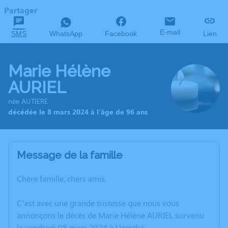
Partager
E-mail
SMS
WhatsApp
Facebook
Lien
Marie Hélène
AURIEL
née AUTIERE
décédée le 8 mars 2024 à l'âge de 96 ans
Message de la famille
Chère famille, chers amis,
C’est avec une grande tristesse que nous vous
annonçons le décès de Marie Hélène AURIEL survenu
le vendredi 08 mars 2024 à Uzerche.