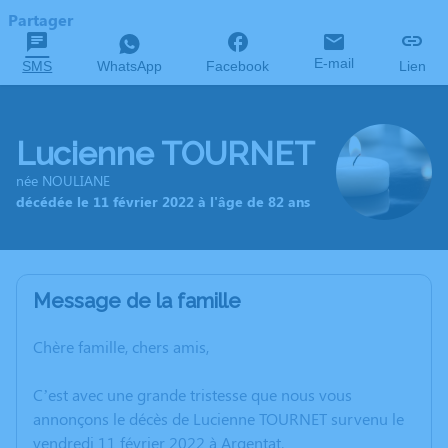
Partager
E-mail
SMS
WhatsApp
Facebook
Lien
Lucienne TOURNET
née NOULIANE
décédée le 11 février 2022 à l'âge de 82 ans
Message de la famille
Chère famille, chers amis,
C’est avec une grande tristesse que nous vous
annonçons le décès de Lucienne TOURNET survenu le
vendredi 11 février 2022 à Argentat.