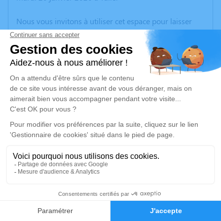
Nous vous invitons à utiliser cet espace pour laisser
vos condoléances, partager des photos souvenirs, une
anecdote ou exprimer vos pensées à travers des
poèmes ou des textes. Cet endroit est un lieu
d'expression dédié à honorer la mémoire de Lucien
GAVROY.
Je rends hommage
Cérémonie civile
jeudi 29 janvier 2026 à 12h00
Crématorium de la Vézère d'Allassac
ZA des Rivières
19240 Allassac
1
Faire-part
Hommages
Je rends hommage