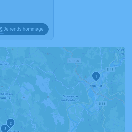
Je rends hommage
1
2
3