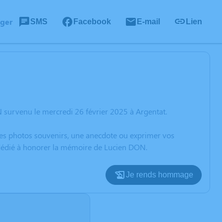
ager
SMS
Facebook
E-mail
Lien
 survenu le mercredi 26 février 2025 à Argentat.
 des photos souvenirs, une anecdote ou exprimer vos
n dédié à honorer la mémoire de Lucien DON.
Je rends hommage