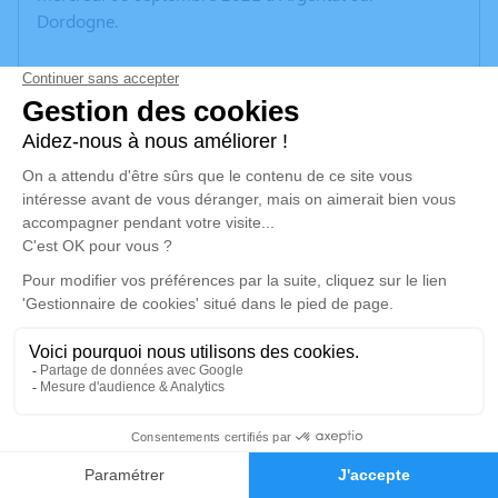
Dordogne.
Nous vous invitons à utiliser cet espace pour laisser
vos condoléances, partager des photos souvenirs, une
anecdote ou exprimer vos pensées à travers des
poèmes ou des textes. Cet endroit est un lieu
d'expression dédié à honorer la mémoire de Louis
BROC.
Un service de plantation d’arbre hommage est
disponible ici
.
Je rends hommage
Cérémonie religieuse
1
lundi 13 septembre 2021 à 15h00
Église de Saint-Cirgues-la-Loutre
Faire-part
Hommages
Le Bourg