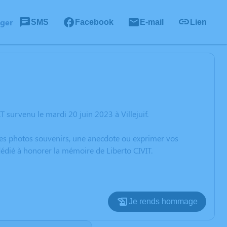
ager
SMS
Facebook
E-mail
Lien
 survenu le mardi 20 juin 2023 à Villejuif.
 des photos souvenirs, une anecdote ou exprimer vos
dédié à honorer la mémoire de Liberto CIVIT.
Je rends hommage