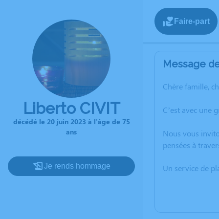
Faire-part
Message de 
Chère famille, c
Liberto CIVIT
C’est avec une g
décédé le 20 juin 2023 à l'âge de 75
ans
Nous vous invito
pensées à traver
Je rends hommage
Un service de p