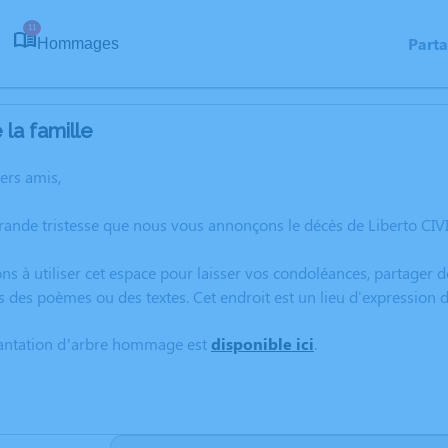
11
Part
Hommages
la famille
hers amis,
rande tristesse que nous vous annonçons le décès de Liberto CIVIT
ns à utiliser cet espace pour laisser vos condoléances, partager
s des poèmes ou des textes. Cet endroit est un lieu d'expression 
lantation d’arbre hommage est
disponible ici
.