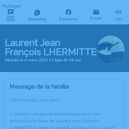
Partager
E-mail
SMS
WhatsApp
Facebook
Lien
Laurent Jean
François LHERMITTE
décédé le 4 mars 2023 à l'âge de 59 ans
Message de la famille
Chère famille, chers amis,
C’est avec une grande tristesse que nous vous
annonçons le décès de Laurent Jean François
LHERMITTE survenu le samedi 04 mars 2023 à Saint-