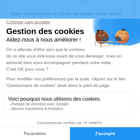
Nous vous invitons à utiliser cet espace pour laisser
vos condoléances, partager des photos souvenirs, une
anecdote ou exprimer vos pensées à travers des
poèmes ou des textes. Cet endroit est un lieu
d'expression dédié à honorer la mémoire de Jean Emile
Eugène GRAFFEUIL.
Un service de plantation d’arbre hommage est
disponible ici
.
Je rends hommage
Cérémonie religieuse
lundi 11 octobre 2021 à 14h30
1
Église de Monceaux-sur-Dordogne
19400 Monceaux-sur-Dordogne
Faire-part
Hommages