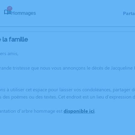
27
Part
Hommages
la famille
hers amis,
grande tristesse que nous vous annonçons le décès de Jacquelin
ns à utiliser cet espace pour laisser vos condoléances, partager
s des poèmes ou des textes. Cet endroit est un lieu d'expressio
lantation d’arbre hommage est
disponible ici
.