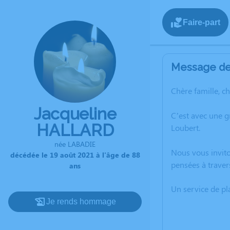
Faire-part
Message de 
Chère famille, c
Jacqueline
C’est avec une 
HALLARD
Loubert.
née LABADIE
Nous vous invito
décédée le 19 août 2021 à l'âge de 88
pensées à traver
ans
Un service de p
Je rends hommage