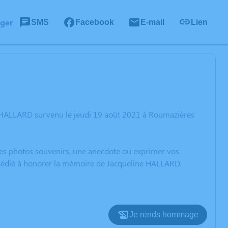
ager
SMS
Facebook
E-mail
Lien
e HALLARD survenu le jeudi 19 août 2021 à Roumazières
 des photos souvenirs, une anecdote ou exprimer vos
n dédié à honorer la mémoire de Jacqueline HALLARD.
Je rends hommage