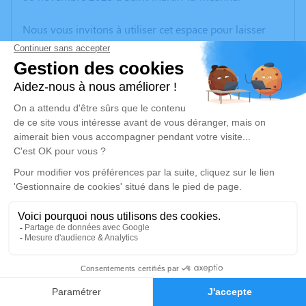
Nous vous invitons à utiliser cet espace pour laisser
vos condoléances, partager des photos souvenirs, une
anecdote ou exprimer vos pensées à travers des
poèmes ou des textes. Cet endroit est un lieu
d'expression dédié à honorer la mémoire de Ginette
DON.
Un service de plantation d’arbre hommage est
disponible ici
.
Je rends hommage
Cérémonie civile
mercredi 08 novembre 2023 à 15h30
6
Cimetière de Saint-Martin-la-Méanne
681, Le Bourg
Faire-part
Hommages
19320 Saint-Martin-la-Méanne