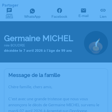
Partager
E-mail
SMS
WhatsApp
Facebook
Lien
Germaine MICHEL
née BOUDRIE
décédée le 7 avril 2026 à l'âge de 99 ans
Message de la famille
Chère famille, chers amis,
C’est avec une grande tristesse que nous vous
annonçons le décès de Germaine MICHEL survenu le
mardi 07 avril 2026 à Argentat-sur-Dordogne.