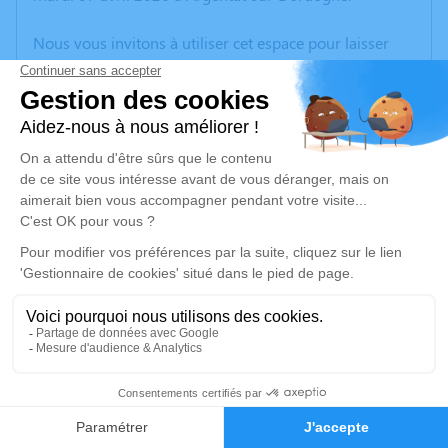
Nous vous invitons à utiliser cet espace pour laisser
vos condoléances, partager des photos souvenirs, une
anecdote ou exprimer vos pensées à travers des
poèmes ou des textes. Cet endroit est un lieu
d'expression dédié à honorer la mémoire de Germaine
MICHEL.
Un service de plantation d’arbre hommage est
disponible ici
.
Je rends hommage
Cérémonie religieuse
vendredi 10 avril 2026 à 10h30
1
Eglise de Saint-Chamant
Place de l'église
Faire-part
Hommages
19380 Saint-Chamant