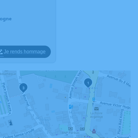
dogne
Je rends hommage
1
3