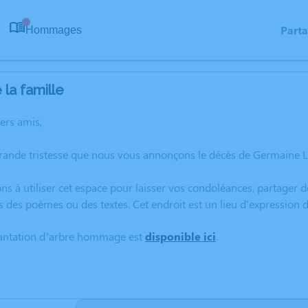
Part
Hommages
0
la famille
hers amis,
rande tristesse que nous vous annonçons le décès de Germaine L
ns à utiliser cet espace pour laisser vos condoléances, partager
s des poèmes ou des textes. Cet endroit est un lieu d'expressi
lantation d’arbre hommage est
disponible ici
.