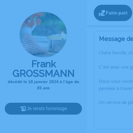
Faire-part
Message de 
Chère famille, c
Frank
C’est avec une 
GROSSMANN
Nous vous invito
décédé le 18 janvier 2024 à l'âge de
85 ans
pensées à trave
Un service de p
Je rends hommage