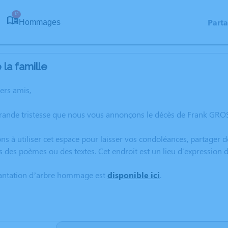
13
Part
Hommages
la famille
hers amis,
grande tristesse que nous vous annonçons le décès de Frank GR
ns à utiliser cet espace pour laisser vos condoléances, partager
rs des poèmes ou des textes. Cet endroit est un lieu d'express
lantation d’arbre hommage est
disponible ici
.