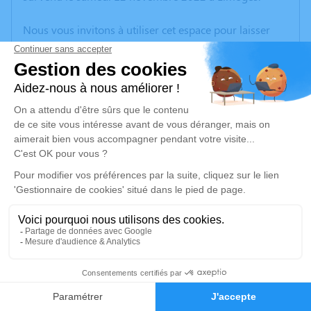
Nous vous invitons à utiliser cet espace pour laisser
vos condoléances, partager des photos souvenirs, une
anecdote ou exprimer vos pensées à travers des
poèmes ou des textes. Cet endroit est un lieu
d'expression dédié à honorer la mémoire de Fernand
Joannès MAZET.
Un service de plantation d’arbre hommage est
disponible ici
.
Je rends hommage
Cérémonie religieuse
mercredi 16 novembre 2022 à 14h30
1
Eglise d'Argentat d'Argentat-sur-Dordogne
1B Place de l'Eglise
Faire-part
Hommages
19400 Argentat-sur-Dordogne