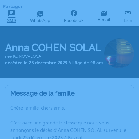
Partager
E-mail
SMS
WhatsApp
Facebook
Lien
Anna COHEN SOLAL
née KONOVALOVA
décédée le 25 décembre 2023 à l'âge de 98 ans
Message de la famille
Chère famille, chers amis,
C’est avec une grande tristesse que nous vous
annonçons le décès d’Anna COHEN SOLAL survenu le
lundi 25 décembre 2023 à Beynat.