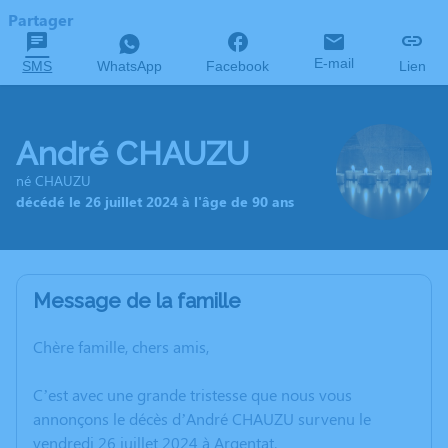
Partager
E-mail
SMS
WhatsApp
Facebook
Lien
André CHAUZU
né CHAUZU
décédé le 26 juillet 2024 à l'âge de 90 ans
Message de la famille
Chère famille, chers amis,
C’est avec une grande tristesse que nous vous
annonçons le décès d’André CHAUZU survenu le
vendredi 26 juillet 2024 à Argentat.