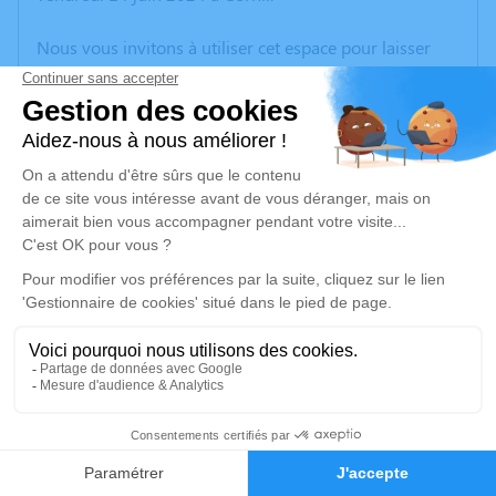
Nous vous invitons à utiliser cet espace pour laisser
vos condoléances, partager des photos souvenirs, une
anecdote ou exprimer vos pensées à travers des
poèmes ou des textes. Cet endroit est un lieu
d'expression dédié à honorer la mémoire d’Albert
BORIE.
Je rends hommage
Cérémonie religieuse
mardi 18 juin 2024 à 10h00
Église de Monceaux-sur-Dordogne
19400 Monceaux-sur-Dordogne
1
Je rends hommage
Faire-part
Hommages